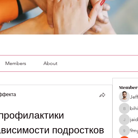
Members
About
Member
эффекта
Jef
bih
bihik535
профилактики 
jai
jaidenco
ависимости подростков
9m
9my1u2