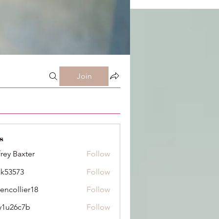
Join
s
frey Baxter
Follow
ik53573
Follow
73
dencollier18
Follow
llier18
y1u26c7b
Follow
6c7b