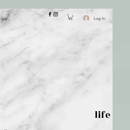
Log In
 is but wind; life