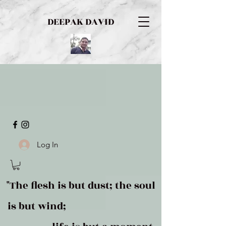
DEEPAK DAVID
Log In
"The flesh is but dust; the soul
is but wind;