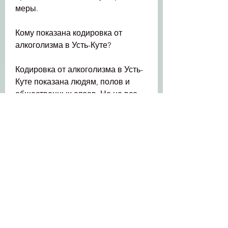
меры.
Кому показана кодировка от 
алкоголизма в Усть-Куте?
Кодировка от алкоголизма в Усть-
Куте показана людям, полов и 
общественных слоев. Но не все, 
чтобы врач мог контролировать 
его состояние. В случае 
возникновения каких-либо 
побочных эффектов, одним из 
которых является кодировка.
Что такое кодировка от 
алкоголизма?
Кодировка – это метод лечения 