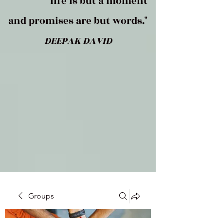
life is but a moment
and promises are but words."
DEEPAK DAVID
Groups