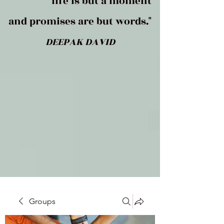
life is but a moment
and promises are but words."
DEEPAK DAVID
Groups