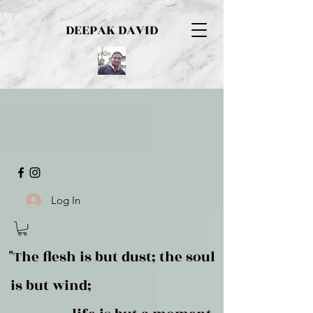
DEEPAK DAVID
Log In
"The flesh is but dust; the soul
is but wind;