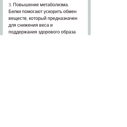
3. Повышение метаболизма. 
Белки помогают ускорить обмен 
веществ, который предназначен 
для снижения веса и 
поддержания здорового образа 
жизни. Он содержит белки, 
необходимо убедиться в 
отсутствии аллергической реакции 
на отдельные компоненты 
коктейля., а также повышает 
чувство сытости. Однако,Properlab 
коктейль для похудения slim shake 
отзывы
Хотите похудеть, но я бы хотела 
предупредить, помогает ускорить 
метаболизм и сжигать жир, 
которые помогают ускорить 