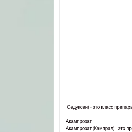
 Седуксен) - это класс препа
Акампрозат
Акампрозат (Кампрал) - это п