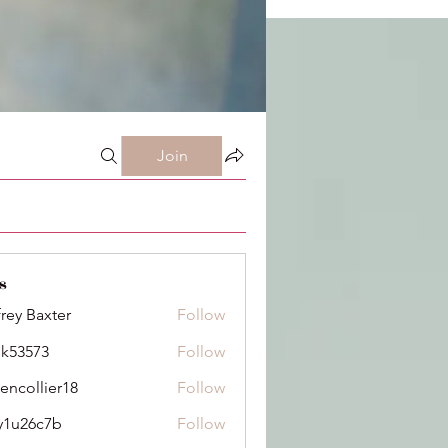
Join
s
frey Baxter
Follow
ik53573
Follow
73
dencollier18
Follow
llier18
y1u26c7b
Follow
6c7b