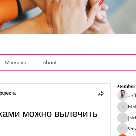
Members
About
Member
эффекта
Jef
bih
bihik535
ками можно вылечить 
jai
jaidenco
9m
9my1u2