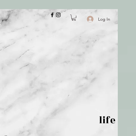
Log In
 is but wind; life