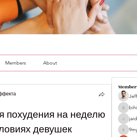
Members
About
Member
эффекта
Jef
bih
bihik535
я похудения на неделю 
jai
jaidenco
ловиях девушек
9m
9my1u2