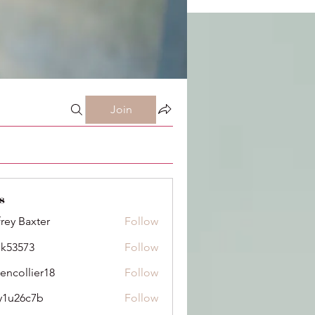
Join
s
frey Baxter
Follow
ik53573
Follow
73
dencollier18
Follow
llier18
y1u26c7b
Follow
6c7b