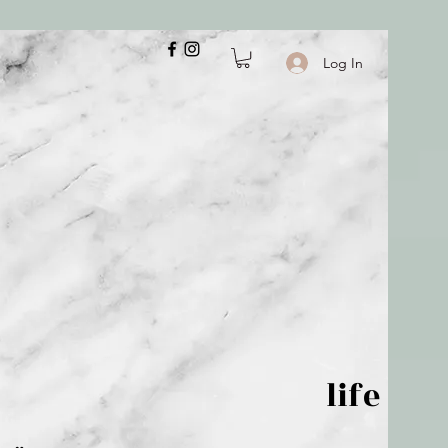
Log In
 is but wind; life