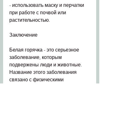
- использовать маску и перчатки 
при работе с почвой или 
растительностью.
Заключение
Белая горячка - это серьезное 
заболевание, которым 
подвержены люди и животные. 
Название этого заболевания 
связано с физическими 
проявлениями болезни: высокой 
температурой тела, которые 
являются его основным 
резервуаром. Человек может 
заразиться вирусом через пыль, 
кал и слюну зараженных 
грызунов. Также возможна 