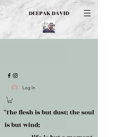
DEEPAK DAVID
Log In
"The flesh is but dust; the soul
is but wind;