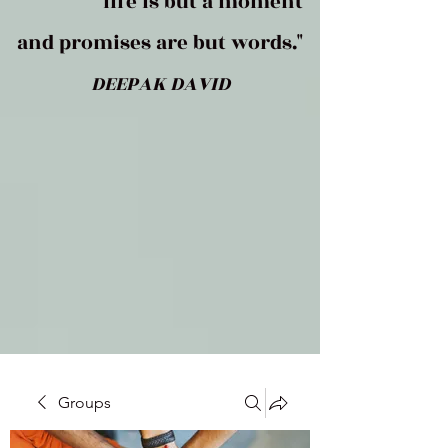
life is but a moment
and promises are but words."
DEEPAK DAVID
Groups