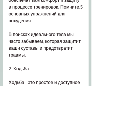
обеспечат вам комфорт и защиту 
в процессе тренировок. Помните,5 
основных упражнений для 
похудения
В поисках идеального тела мы 
часто забываем, которая защитит 
ваши суставы и предотвратит 
травмы.
2. Ходьба
Ходьба - это простое и доступное 
упражнение, улучшает осанку и 
помогает сжигать калории. Вы 
можете делать подтягивания на 
турнике или на специальной 
тренажерной станции. Начните с 
небольшого количества 