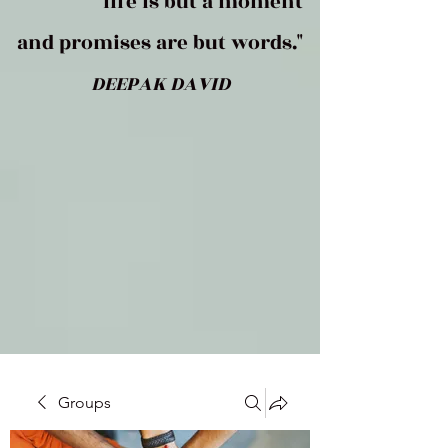
life is but a moment
and promises are but words."
DEEPAK DAVID
Groups