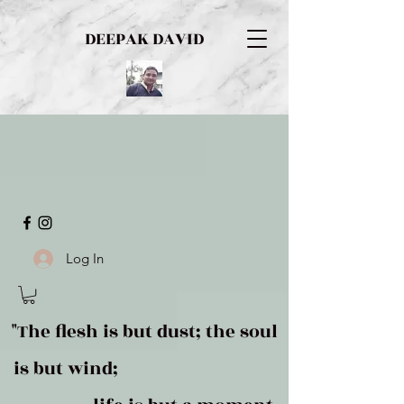
DEEPAK DAVID
Log In
"The flesh is but dust; the soul
is but wind;