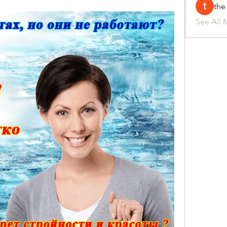
the
See All 