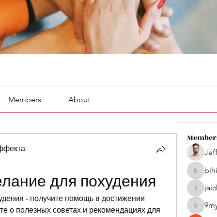
Members
About
Member
эффекта
Jef
bih
bihik535
лание для похудения
jai
jaidenco
дения - получите помощь в достижении 
9m
те о полезных советах и рекомендациях для 
9my1u2