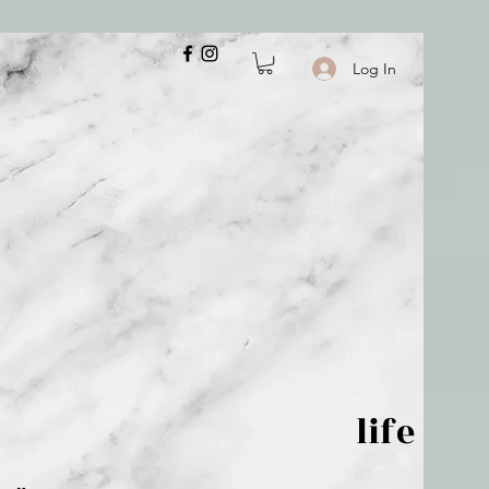
Log In
 is but wind; life