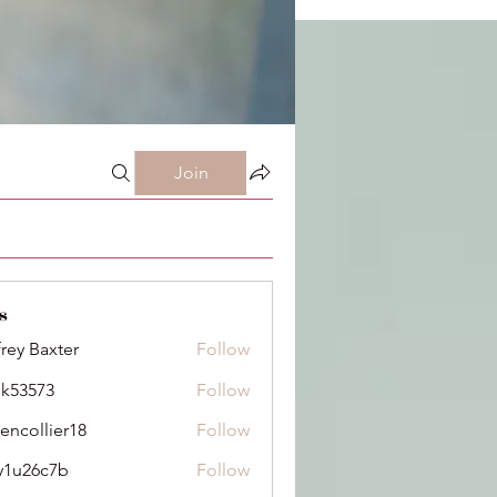
Join
s
frey Baxter
Follow
ik53573
Follow
73
dencollier18
Follow
llier18
y1u26c7b
Follow
6c7b