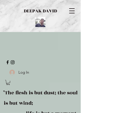
DEEPAK DAVID
Log In
"The flesh is but dust; the soul
is but wind;