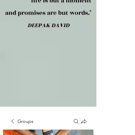
life is but a moment
and promises are but words."
DEEPAK DAVID
Groups