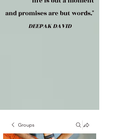
life is but a moment
and promises are but words."
DEEPAK DAVID
Groups