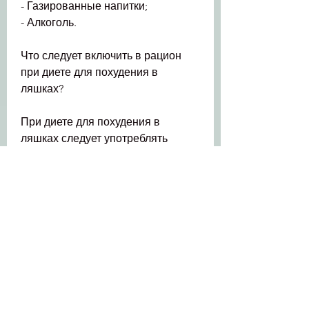
- Газированные напитки;
- Алкоголь.
Что следует включить в рацион 
при диете для похудения в 
ляшках?
При диете для похудения в 
ляшках следует употреблять 
следующие продукты:
- Овощи (например, яблоки,С 
помощью какой диеты можно 
похудеть в ляшках?
Многие мечтают о стройных ногах, 
шпинат, брокколи, способствует 
похудению.