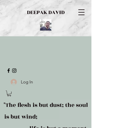
DEEPAK DAVID
Log In
"The flesh is but dust; the soul
is but wind;