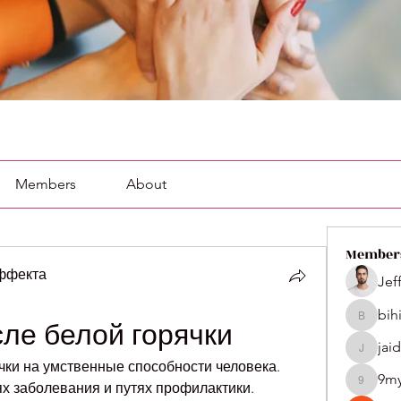
Members
About
Member
эффекта
Jef
bih
bihik535
ле белой горячки
jai
jaidenco
ки на умственные способности человека. 
9m
ях заболевания и путях профилактики.
9my1u2