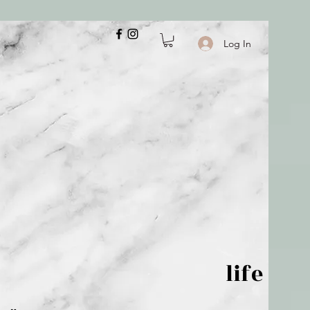
Log In
 is but wind; life