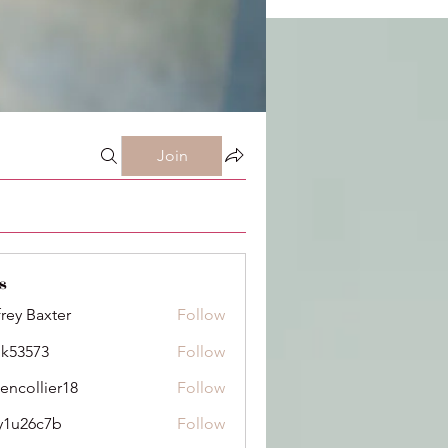
Join
s
frey Baxter
Follow
ik53573
Follow
73
dencollier18
Follow
llier18
y1u26c7b
Follow
6c7b