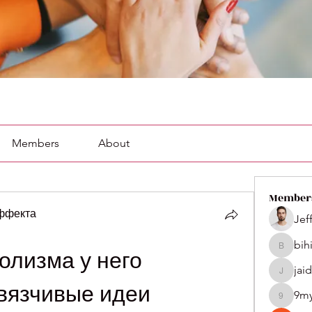
Members
About
Member
эффекта
Jef
bih
bihik535
олизма у него 
jai
jaidenco
вязчивые идеи
9m
9my1u2