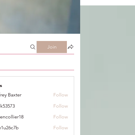
Join
s
frey Baxter
Follow
ik53573
Follow
73
dencollier18
Follow
llier18
y1u26c7b
Follow
6c7b