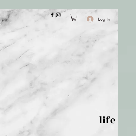
Log In
 is but wind; life