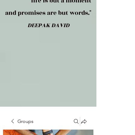
life is but a moment
and promises are but words."
DEEPAK DAVID
Groups