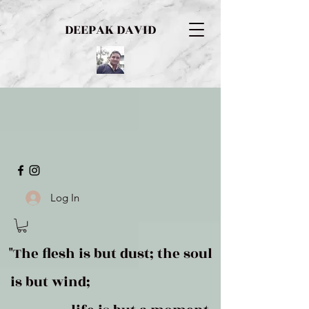
DEEPAK DAVID
Log In
"The flesh is but dust; the soul
is but wind;