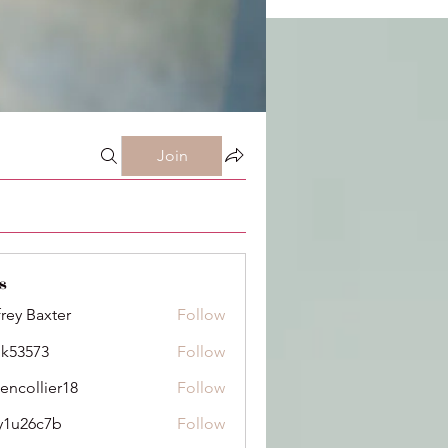
Join
s
frey Baxter
Follow
ik53573
Follow
73
dencollier18
Follow
llier18
y1u26c7b
Follow
6c7b