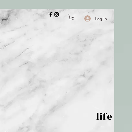
Log In
 is but wind; life