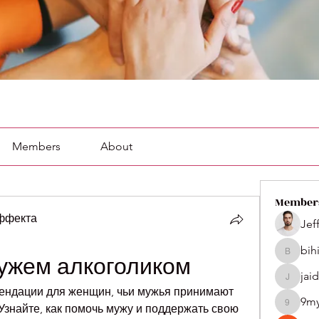
Members
About
Member
эффекта
Jef
bih
bihik535
мужем алкоголиком
jai
jaidenco
ендации для женщин, чьи мужья принимают 
9m
 Узнайте, как помочь мужу и поддержать свою 
9my1u2