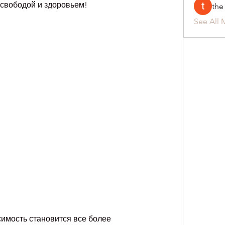
 свободой и здоровьем!
the
See All 
симость становится все более 