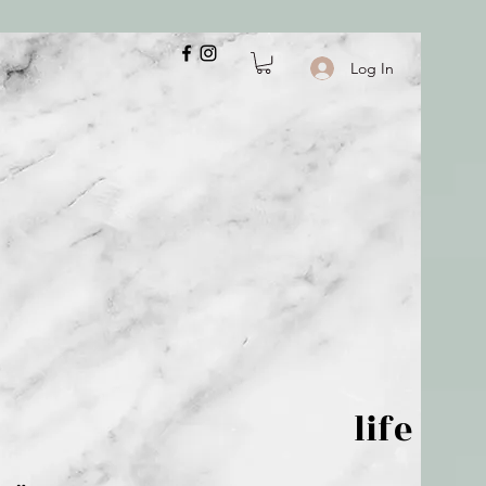
Log In
 is but wind; life