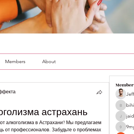
Members
About
Member
эффекта
Jef
bih
bihik535
коголизма астрахань
jai
jaidenco
т алкоголизма в Астрахани? Мы предлагаем 
9m
 от профессионалов. Забудьте о проблемах 
9my1u2