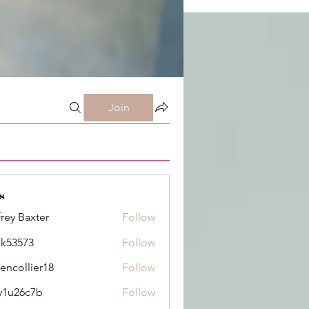
Join
s
frey Baxter
Follow
ik53573
Follow
73
dencollier18
Follow
llier18
y1u26c7b
Follow
6c7b