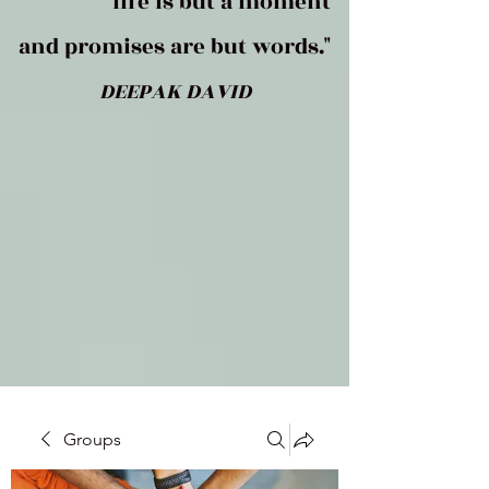
life is but a moment
and promises are but words."
DEEPAK DAVID
Groups