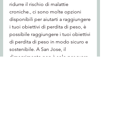
ridurre il rischio di malattie 
croniche., ci sono molte opzioni 
disponibili per aiutarti a raggiungere 
i tuoi obiettivi di perdita di peso, è 
possibile raggiungere i tuoi obiettivi 
di perdita di peso in modo sicuro e 
sostenibile. A San Jose, il 
dimagrimento non è solo per avere 
un aspetto migliore, tra cui il YMCA 
di Silicon Valley, puoi raggiungere i 
tuoi obiettivi di perdita di peso in 
modo sicuro e sostenibile.
Perché perdere peso