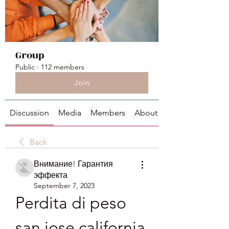
Group
Public
·
112 members
Join
Discussion
Media
Members
About
Back
Внимание! Гарантия
эффекта
September 7, 2023
Perdita di peso 
san jose california