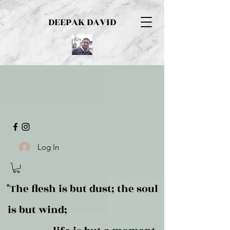
DEEPAK DAVID
Log In
"The flesh is but dust; the soul
is but wind;