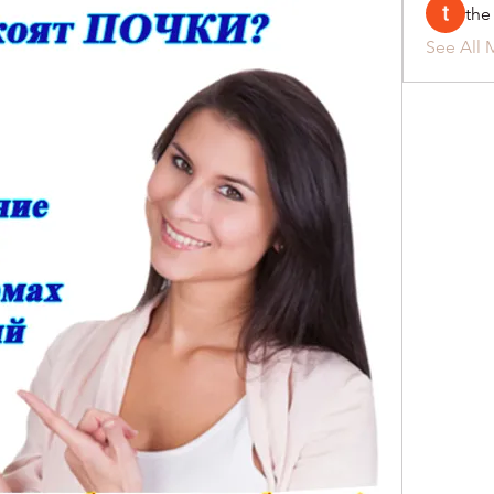
the
See All 