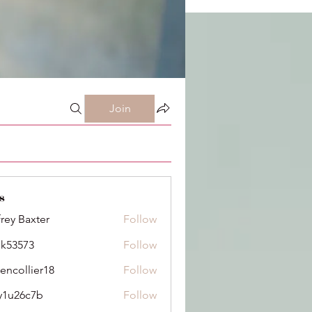
Join
s
frey Baxter
Follow
ik53573
Follow
73
dencollier18
Follow
llier18
y1u26c7b
Follow
6c7b