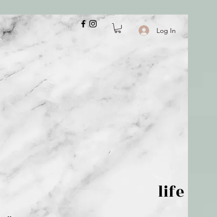
Log In
 is but wind; life