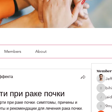
Members
About
Member
эффекта
Jef
bih
bihik535
ти при раке почки
jai
jaidenco
ти при раке почки: симптомы, причины и 
9m
ты и рекомендации для лечения рака почки.
9my1u2