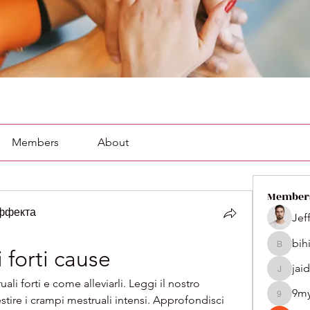
Members
About
Member
эффекта
Jef
bih
bihik535
 forti cause
jai
jaidenco
li forti e come alleviarli. Leggi il nostro 
9m
tire i crampi mestruali intensi. Approfondisci 
9my1u2