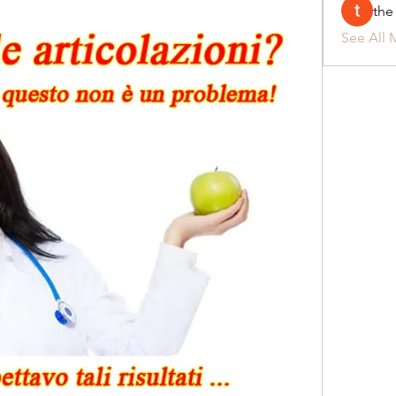
the
See All 