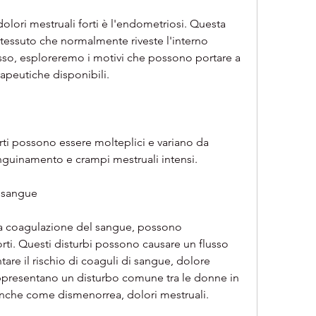
lori mestruali forti è l'endometriosi. Questa 
 tessuto che normalmente riveste l'interno 
 esso, esploreremo i motivi che possono portare a 
rapeutiche disponibili.
rti possono essere molteplici e variano da 
nguinamento e crampi mestruali intensi.
l sangue
a coagulazione del sangue, possono 
rti. Questi disturbi possono causare un flusso 
e il rischio di coaguli di sangue, dolore 
rappresentano un disturbo comune tra le donne in 
i anche come dismenorrea, dolori mestruali.