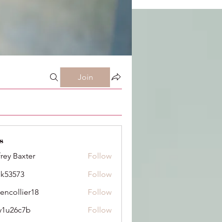
Join
s
frey Baxter
Follow
ik53573
Follow
73
dencollier18
Follow
llier18
y1u26c7b
Follow
6c7b