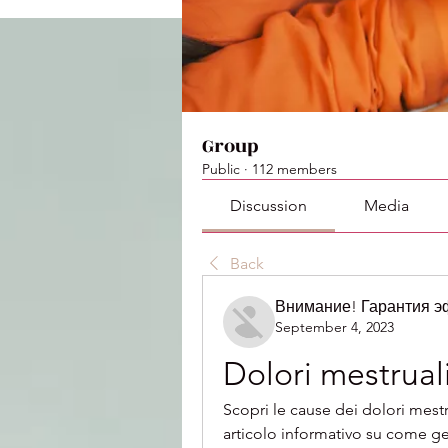
Group
Public
·
112 members
Discussion
Media
Back
Внимание! Гарантия 
September 4, 2023
Dolori mestruali
Scopri le cause dei dolori mestrua
articolo informativo su come ges