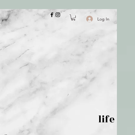
Log In
 is but wind; life