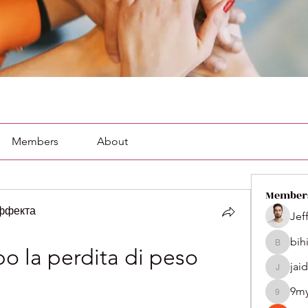
Members
About
Member
эффекта
Jef
bih
bihik535
o la perdita di peso 
jai
jaidenco
9m
9my1u2