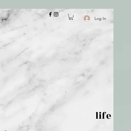
Log In
 is but wind; life