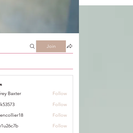
Join
s
frey Baxter
Follow
ik53573
Follow
73
dencollier18
Follow
llier18
y1u26c7b
Follow
6c7b