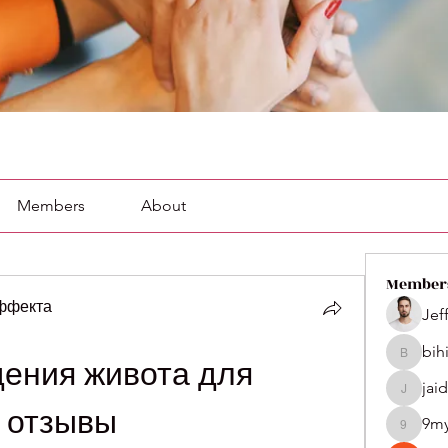
Members
About
Member
эффекта
Jef
bih
bihik535
ения живота для 
jai
jaidenco
 отзывы
9m
9my1u2