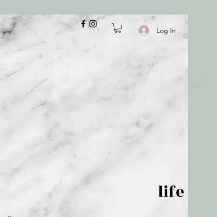
Log In
 is but wind; life