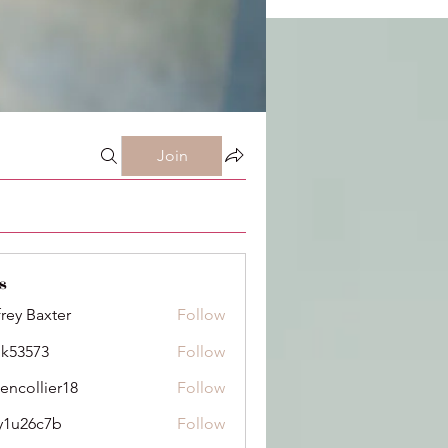
Join
s
frey Baxter
Follow
ik53573
Follow
73
dencollier18
Follow
llier18
y1u26c7b
Follow
6c7b