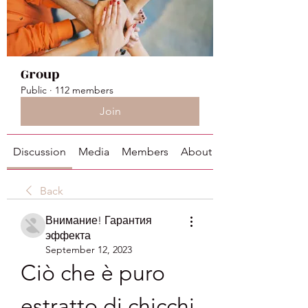
Group
Public
·
112 members
Join
Discussion
Media
Members
About
Back
Внимание! Гарантия
эффекта
September 12, 2023
Ciò che è puro 
estratto di chicchi 