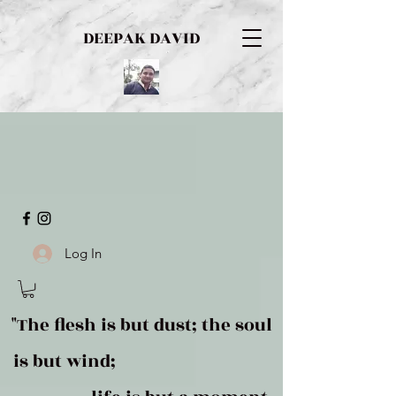
DEEPAK DAVID
Log In
"The flesh is but dust; the soul
is but wind;