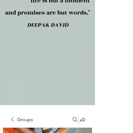
life is but a moment
and promises are but words."
DEEPAK DAVID
Groups