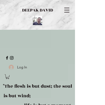
DEEPAK DAVID
Log In
"The flesh is but dust; the soul
is but wind;