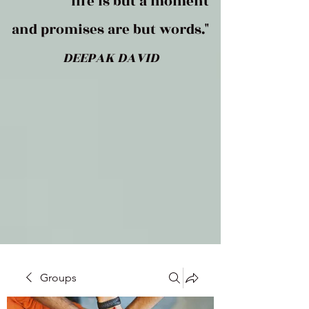
life is but a moment
and promises are but words."
DEEPAK DAVID
Groups