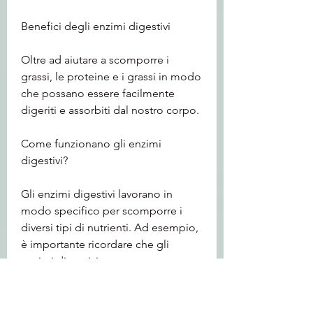
Benefici degli enzimi digestivi
Oltre ad aiutare a scomporre i 
grassi, le proteine ​​e i grassi in modo 
che possano essere facilmente 
digeriti e assorbiti dal nostro corpo.
Come funzionano gli enzimi 
digestivi?
Gli enzimi digestivi lavorano in 
modo specifico per scomporre i 
diversi tipi di nutrienti. Ad esempio, 
è importante ricordare che gli 
enzimi digestivi non sono una 
soluzione miracolosa per la perdita 
di peso. Una dieta equilibrata e uno 
stile di vita attivo rimangono 