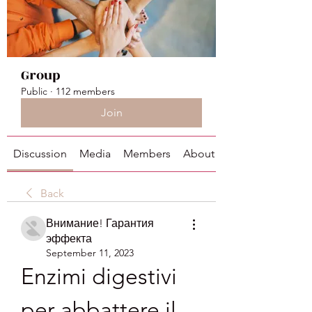
Group
Public
·
112 members
Join
Discussion
Media
Members
About
Back
Внимание! Гарантия
эффекта
September 11, 2023
Enzimi digestivi 
per abbattere il 