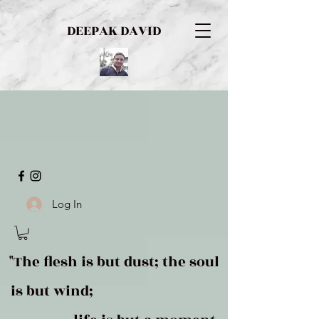
DEEPAK DAVID
Log In
"The flesh is but dust; the soul
is but wind;