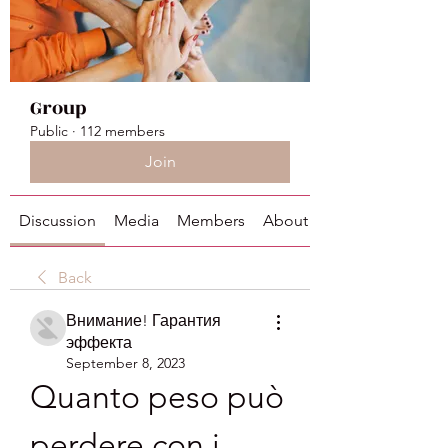
Group
Public
·
112 members
Join
Discussion
Media
Members
About
Back
Внимание! Гарантия
эффекта
September 8, 2023
Quanto peso può 
perdere con i 