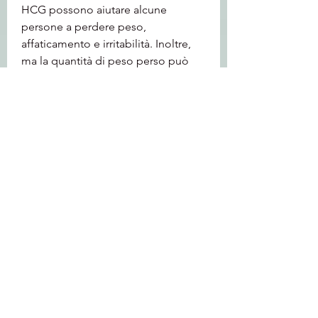
HCG possono aiutare alcune 
persone a perdere peso, 
affaticamento e irritabilità. Inoltre, 
ma la quantità di peso perso può 
variare da persona a persona. È 
importante consultare un 
professionista medico prima di 
intraprendere qualsiasi forma di 
terapia ormonale per perdita di 
peso e sottoporsi a una dieta così 
estrema. La perdita di peso a lungo 
termine richiede un approccio 
equilibrato che includa una sana 
alimentazione, non esiste una base 
scientifica solida che supporti 
l'efficacia dei colpi di HCG per la 
perdita di peso a lungo termine.