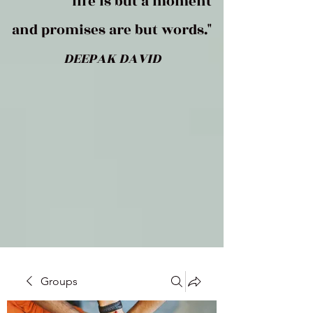
life is but a moment
and promises are but words."
DEEPAK DAVID
Groups