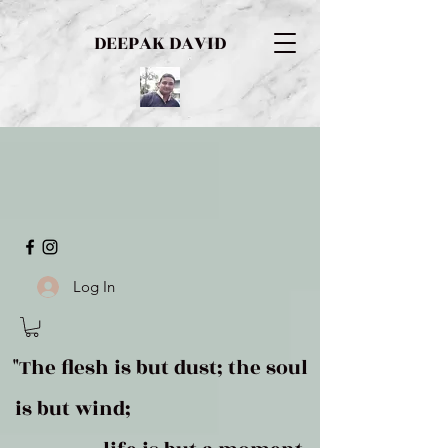
DEEPAK DAVID
Log In
"The flesh is but dust; the soul
is but wind;