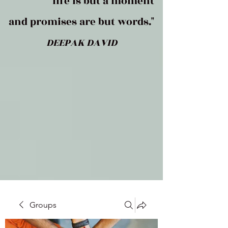
life is but a moment
and promises are but words."
DEEPAK DAVID
Groups