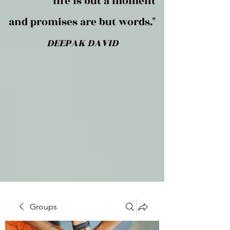
life is but a moment
and promises are but words."
DEEPAK DAVID
Groups