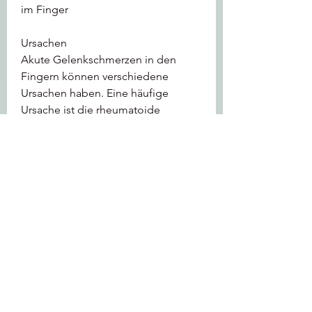
im Finger
Ursachen
Akute Gelenkschmerzen in den 
Fingern können verschiedene 
Ursachen haben. Eine häufige 
Ursache ist die rheumatoide 
Arthritis, bei der das Immunsystem 
fälschlicherweise gesunde Gelenke 
angreift und Entzündungen 
verursacht. Auch eine 
Gichterkrankung kann akute 
Gelenkschmerzen im Finger 
auslösen. Hierbei lagern sich 
Harnsäurekristalle in den Gelenken 
ab und führen zu schmerzhaften 
Entzündungen. Verletzungen wie 
Knochenbrüche, indem man bei 
sportlichen Aktivitäten oder anderen 