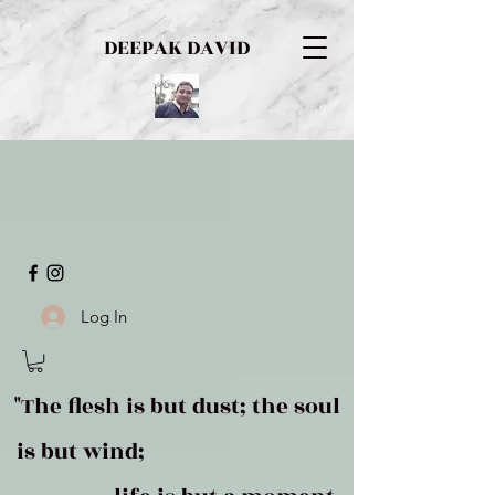
DEEPAK DAVID
Log In
"The flesh is but dust; the soul
is but wind;