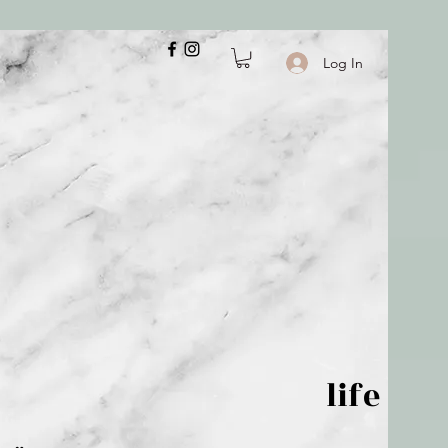
Log In
 is but wind; life