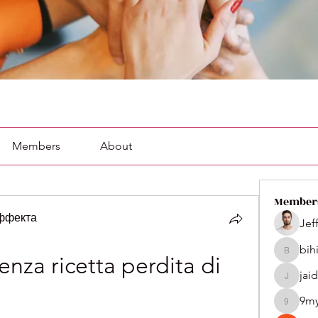
Members
About
Member
эффекта
Jef
bih
bihik535
enza ricetta perdita di 
jai
jaidenco
9m
9my1u2