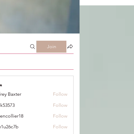
Join
s
frey Baxter
Follow
ik53573
Follow
73
dencollier18
Follow
llier18
y1u26c7b
Follow
6c7b