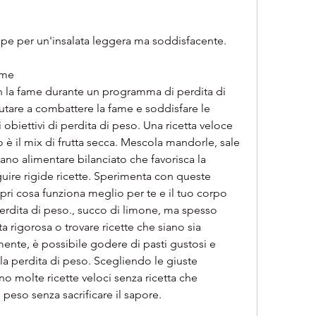
pepe per un'insalata leggera ma soddisfacente.
ame
la fame durante un programma di perdita di 
utare a combattere la fame e soddisfare le 
biettivi di perdita di peso. Una ricetta veloce 
 è il mix di frutta secca. Mescola mandorle, sale 
ano alimentare bilanciato che favorisca la 
uire rigide ricette. Sperimenta con queste 
opri cosa funziona meglio per te e il tuo corpo 
perdita di peso., succo di limone, ma spesso 
ta rigorosa o trovare ricette che siano sia 
ente, è possibile godere di pasti gustosi e 
la perdita di peso. Scegliendo le giuste 
o molte ricette veloci senza ricetta che 
 peso senza sacrificare il sapore.