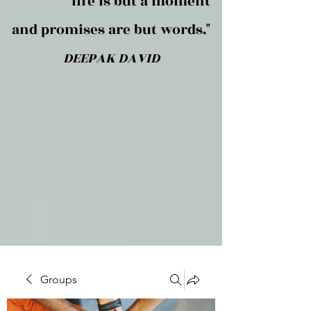
life is but a moment
and promises are but words."
DEEPAK DAVID
Groups