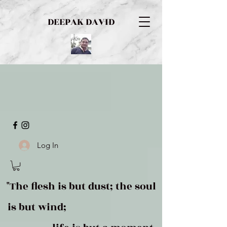
DEEPAK DAVID
Log In
"The flesh is but dust; the soul
is but wind;