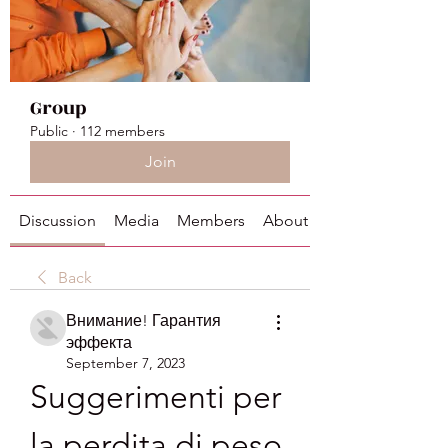
Group
Public
·
112 members
Join
Discussion
Media
Members
About
Back
Внимание! Гарантия
эффекта
September 7, 2023
Suggerimenti per 
la perdita di peso 