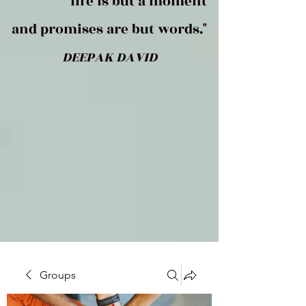
life is but a moment
and promises are but words."
DEEPAK DAVID
Groups