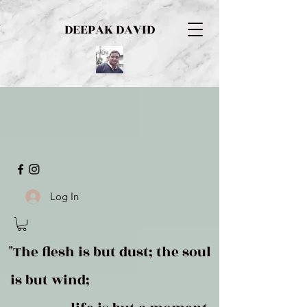
DEEPAK DAVID
Log In
"The flesh is but dust; the soul
is but wind;