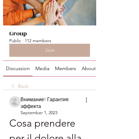
Group
Public
·
112 members
Join
Discussion
Media
Members
About
Back
Внимание! Гарантия
эффекта
September 1, 2023
Cosa prendere 
per il dolore alla 