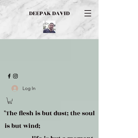
DEEPAK DAVID
Log In
"The flesh is but dust; the soul
is but wind;