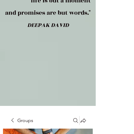
life is but a moment
and promises are but words."
DEEPAK DAVID
Groups