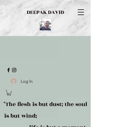
DEEPAK DAVID
Log In
"The flesh is but dust; the soul
is but wind;