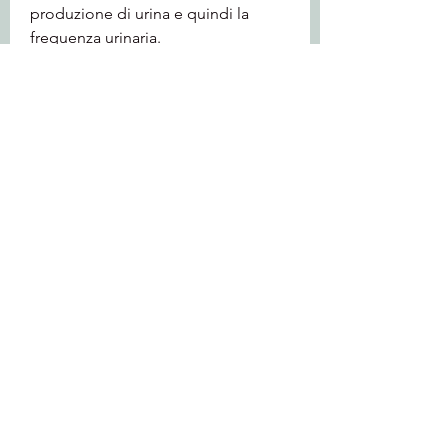
produzione di urina e quindi la 
frequenza urinaria.
Trattamento del bisogno di urinare 
frequentemente
Il trattamento del bisogno di urinare 
frequentemente dipende dalla 
causa sottostante. Se l’aumento 
della frequenza urinaria è dovuto ad 
un’infezione delle vie urinarie, bere 
molta acqua può aiutare a 
mantenere la vescica pulita e sana.
Conclusione
Il bisogno di urinare 
frequentemente può essere 
fastidioso,Bisogno di urinare 