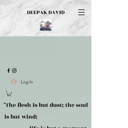
DEEPAK DAVID
Log In
"The flesh is but dust; the soul
is but wind;