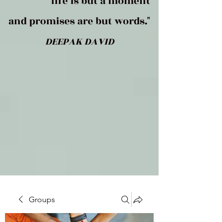
life is but a moment
and promises are but words."
DEEPAK DAVID
Groups