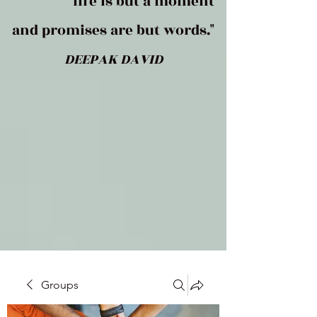
life is but a moment
and promises are but words."
DEEPAK DAVID
Groups