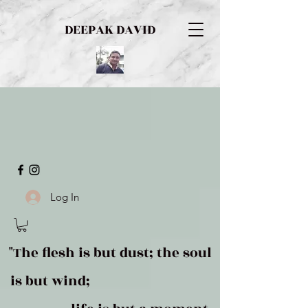
DEEPAK DAVID
Log In
"The flesh is but dust; the soul
is but wind;