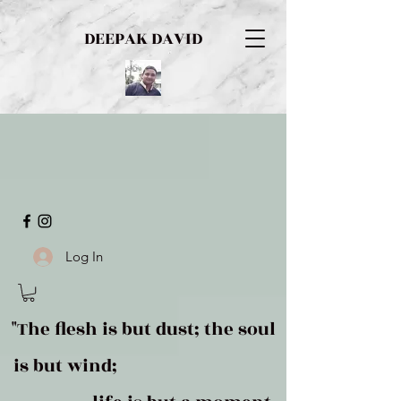
DEEPAK DAVID
Log In
"The flesh is but dust; the soul
is but wind;