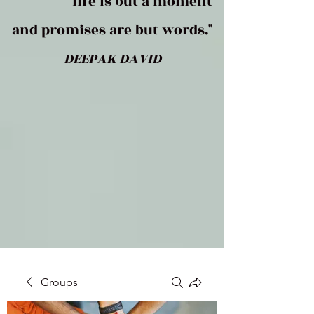
life is but a moment
and promises are but words."
DEEPAK DAVID
Groups