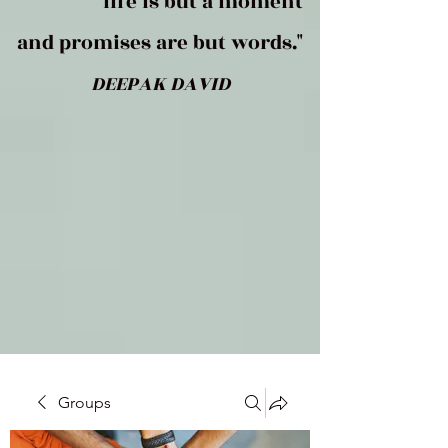
life is but a moment
and promises are but words."
DEEPAK DAVID
Groups