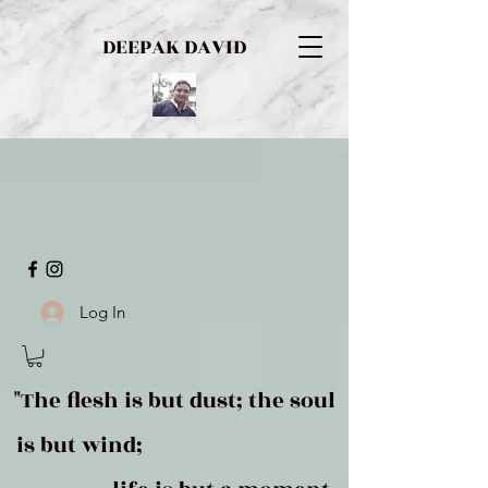
DEEPAK DAVID
Log In
"The flesh is but dust; the soul
is but wind;