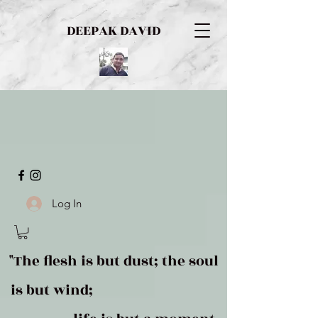
DEEPAK DAVID
Log In
"The flesh is but dust; the soul
is but wind;