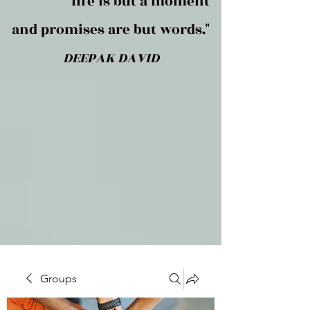
life is but a moment
and promises are but words."
DEEPAK DAVID
Groups