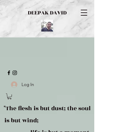
DEEPAK DAVID
Log In
"The flesh is but dust; the soul
is but wind;