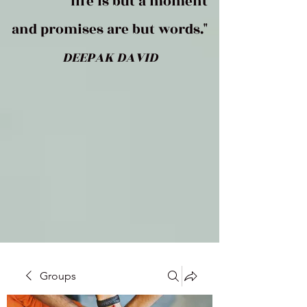
life is but a moment
and promises are but words."
DEEPAK DAVID
Groups