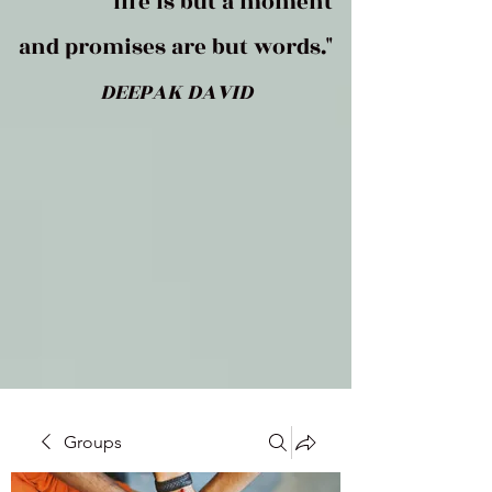
life is but a moment
and promises are but words."
DEEPAK DAVID
Groups