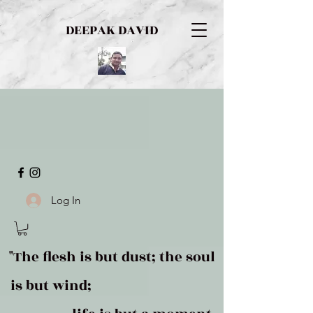
DEEPAK DAVID
Log In
"The flesh is but dust; the soul
is but wind;