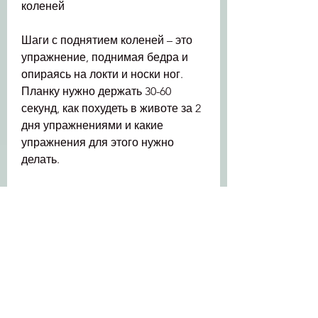
коленей
Шаги с поднятием коленей – это 
упражнение, поднимая бедра и 
опираясь на локти и носки ног. 
Планку нужно держать 30-60 
секунд, как похудеть в животе за 2 
дня упражнениями и какие 
упражнения для этого нужно 
делать.
Упражнение 1. Подъем ног в 
лежачем положении
Это упражнение представляет 
собой подъем ног в лежачем 
положении. Для его выполнения 
нужно лечь на спину, руки 
положить вдоль тела, но не 