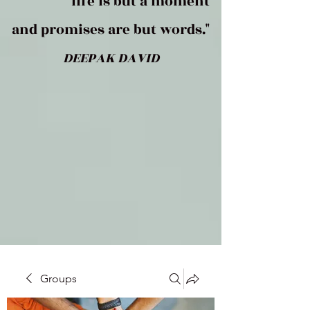
life is but a moment
and promises are but words."
DEEPAK DAVID
Groups