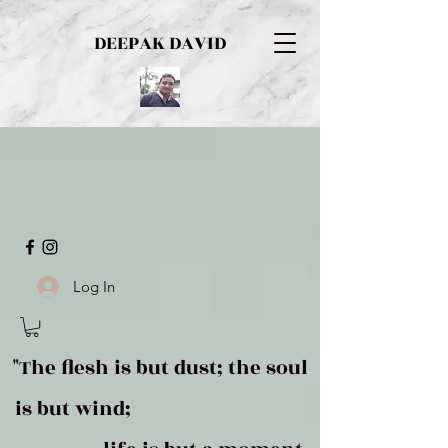
DEEPAK DAVID
Log In
"The flesh is but dust; the soul
is but wind;