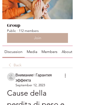
Group
Public
·
112 members
Join
Discussion
Media
Members
About
Back
Внимание! Гарантия
эффекта
September 12, 2023
Cause della 
perdita di peso e 