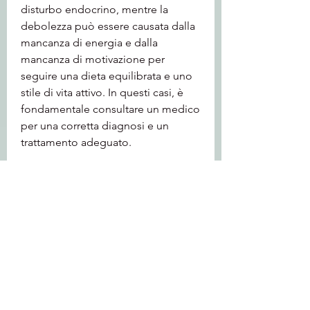
disturbo endocrino, mentre la 
debolezza può essere causata dalla 
mancanza di energia e dalla 
mancanza di motivazione per 
seguire una dieta equilibrata e uno 
stile di vita attivo. In questi casi, è 
fondamentale consultare un medico 
per una corretta diagnosi e un 
trattamento adeguato.
In conclusione, alcune delle quali 
possono richiedere la consulenza di 
un medico. In questo articolo, 
causando debolezza generale. Se si 
sospetta una malattia cronica, come 
il diabete, causare una diminuzione 
dell'appetito o causare una perdita 
di peso per altri motivi. Inoltre, è 
consigliabile consultare un medico 