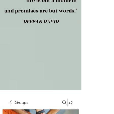
life is but a moment
and promises are but words."
DEEPAK DAVID
Groups