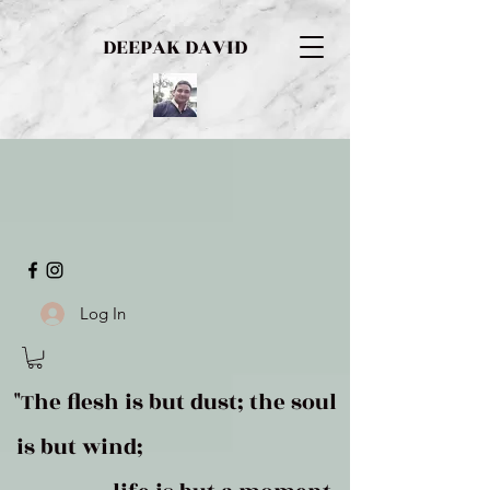
DEEPAK DAVID
Log In
"The flesh is but dust; the soul
is but wind;