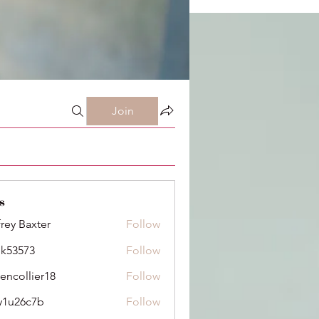
Join
s
frey Baxter
Follow
ik53573
Follow
73
dencollier18
Follow
llier18
y1u26c7b
Follow
6c7b