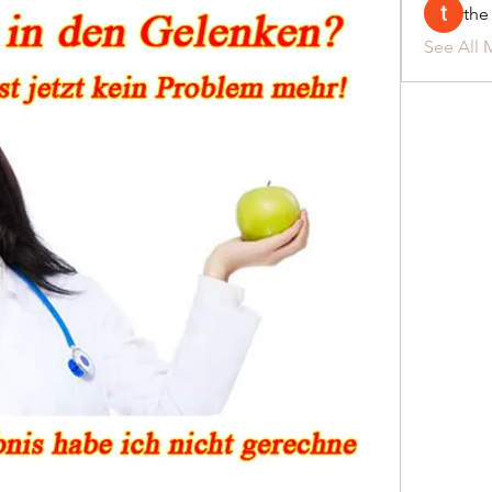
the
See All 