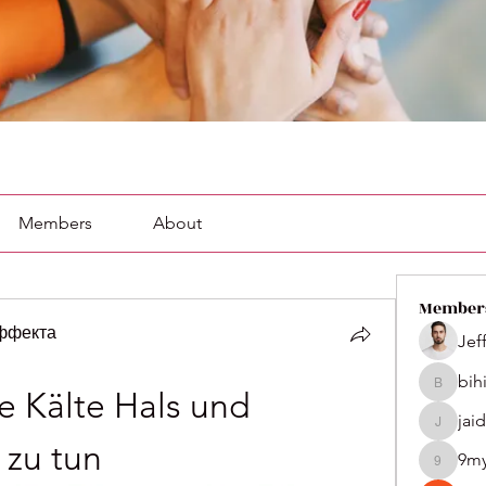
Members
About
Member
эффекта
Jef
bih
bihik535
e Kälte Hals und 
jai
jaidenco
zu tun
9m
9my1u2