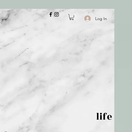
Log In
 is but wind; life