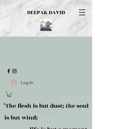
DEEPAK DAVID
Log In
"The flesh is but dust; the soul
is but wind;