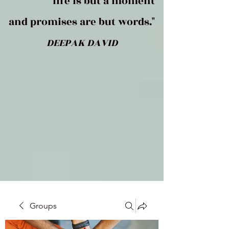
life is but a moment
and promises are but words."
DEEPAK DAVID
Groups