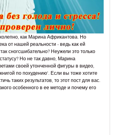
колепно, как Марина Африкантова. Но 
ка от нашей реальности - ведь как ей 
 так сногсшибательно? Неужели это только 
статусу? Но не так давно, Марина 
етами своей утонченной фигуры в видео, 
книгой по похудению'. Если вы тоже хотите 
ичь таких результатов, то этот пост для вас. 
акого особенного в ее методе и почему его 