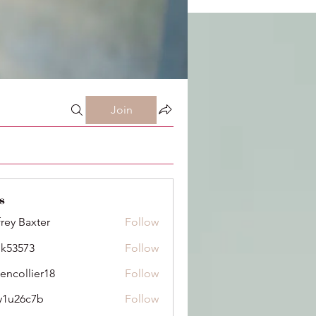
Join
s
frey Baxter
Follow
ik53573
Follow
73
dencollier18
Follow
llier18
y1u26c7b
Follow
6c7b