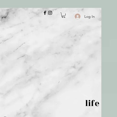
Log In
 is but wind; life