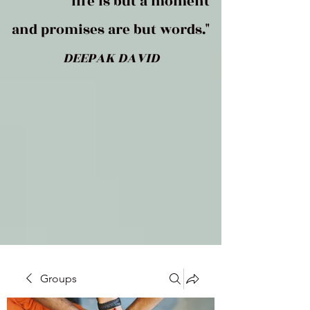
life is but a moment
and promises are but words."
DEEPAK DAVID
Groups