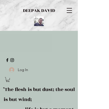
DEEPAK DAVID
Log In
"The flesh is but dust; the soul
is but wind;