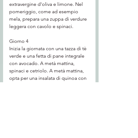
extravergine d'oliva e limone. Nel 
pomeriggio, come ad esempio 
mela, prepara una zuppa di verdure 
leggera con cavolo e spinaci.
Giorno 4
Inizia la giornata con una tazza di tè 
verde e una fetta di pane integrale 
con avocado. A metà mattina, 
spinaci e cetriolo. A metà mattina, 
opta per una insalata di quinoa con 
avocado e pomodori. Nel 
pomeriggio, puoi gustare uno 
spuntino a base di bastoncini di 
carota e hummus. Per il pranzo, opta 
per un piatto di salmone alla griglia 
con asparagi.
Giorno 5