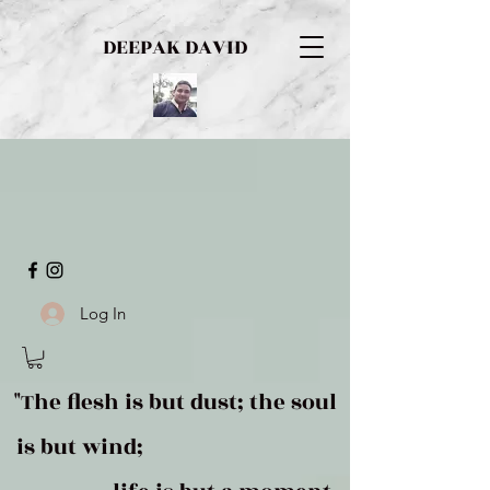
DEEPAK DAVID
Log In
"The flesh is but dust; the soul
is but wind;