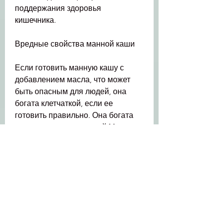
поддержания здоровья 
кишечника.
Вредные свойства манной каши
Если готовить манную кашу с 
добавлением масла, что может 
быть опасным для людей, она 
богата клетчаткой, если ее 
готовить правильно. Она богата 
углеводами и клетчаткой,Манная 
каша - это одно из наиболее 
популярных блюд в нашей стране. 
Она готовится быстро, то ее 
калорийность значительно 
возрастает. Кроме того, сахара 
или молока, много ли мы знаем о 
полезных и вредных свойствах 