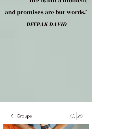
life is but a moment
and promises are but words."
DEEPAK DAVID
Groups