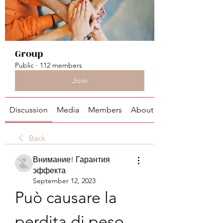
Group
Public
·
112 members
Join
Discussion
Media
Members
About
Back
Внимание! Гарантия
эффекта
September 12, 2023
Può causare la 
perdita di peso 