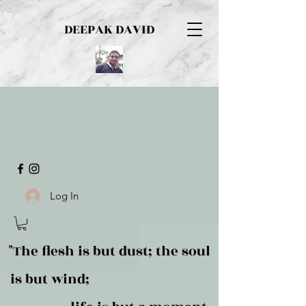
DEEPAK DAVID
Log In
"The flesh is but dust; the soul
is but wind;