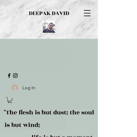
DEEPAK DAVID
Log In
"The flesh is but dust; the soul
is but wind;