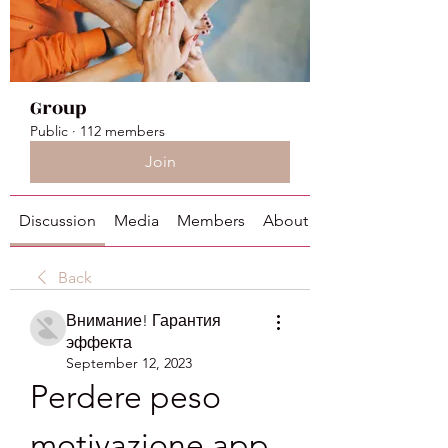
Group
Public
·
112 members
Join
Discussion
Media
Members
About
Back
Внимание! Гарантия
эффекта
September 12, 2023
Perdere peso 
motivazione app