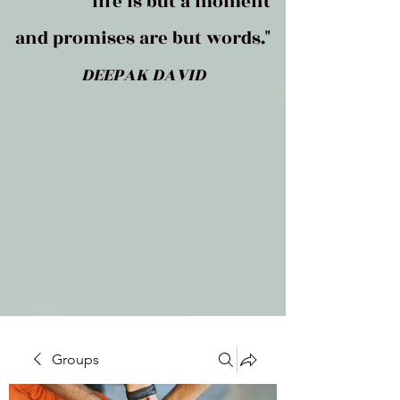
life is but a moment
and promises are but words."
DEEPAK DAVID
Groups