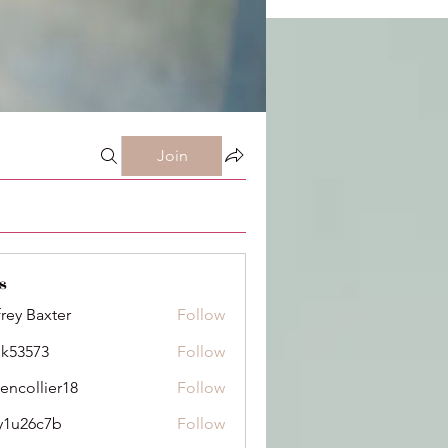
Join
s
frey Baxter
Follow
ik53573
Follow
73
dencollier18
Follow
llier18
y1u26c7b
Follow
6c7b