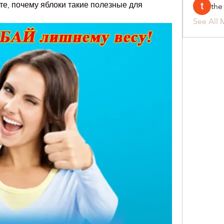
е, почему яблоки такие полезные для 
the
See All 