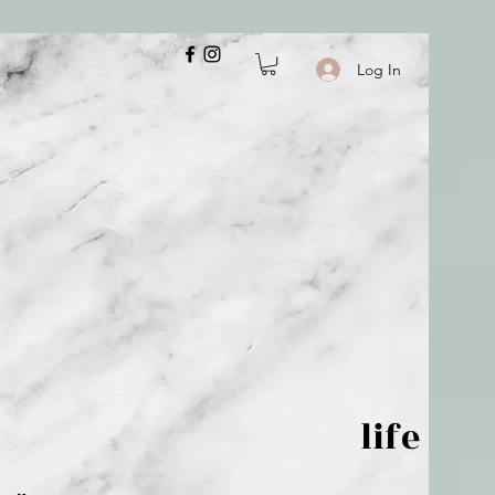
Log In
 is but wind; life