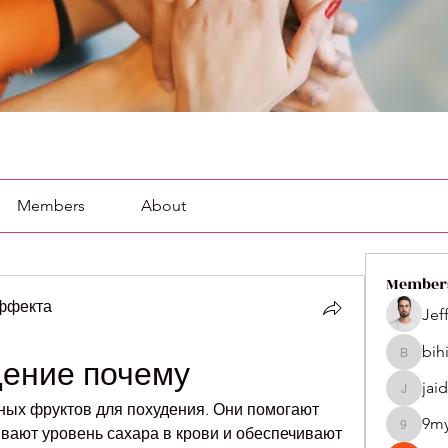
Members
About
Member
эффекта
Jef
bih
bihik535
дение почему
jai
jaidenco
ных фруктов для похудения. Они помогают 
9m
вают уровень сахара в крови и обеспечивают 
9my1u2