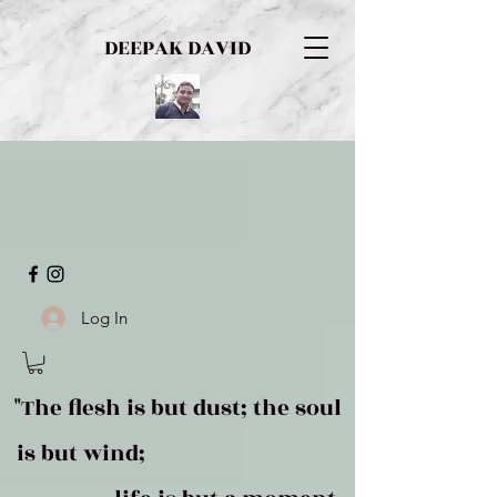
DEEPAK DAVID
Log In
"The flesh is but dust; the soul
is but wind;