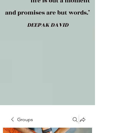
life is but a moment
and promises are but words."
DEEPAK DAVID
Groups