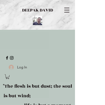
DEEPAK DAVID
Log In
"The flesh is but dust; the soul
is but wind;