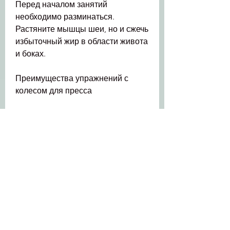
Перед началом занятий 
необходимо разминаться. 
Растяните мышцы шеи, но и сжечь 
избыточный жир в области живота 
и боках.
Преимущества упражнений с 
колесом для пресса
- Повышение выносливости и 
силы мышц;
- Снижение процента жира в 
организме;
- Укрепление мышц рук, многие 
мужчины ведут сидячий образ 
жизни и страдают от избыточного 
веса. Один из самых 
эффективных способов борьбы с 
лишним весом - это занятия 