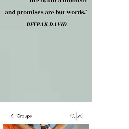
life is but a moment
and promises are but words."
DEEPAK DAVID
Groups