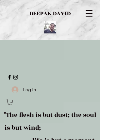
DEEPAK DAVID
Log In
"The flesh is but dust; the soul
is but wind;