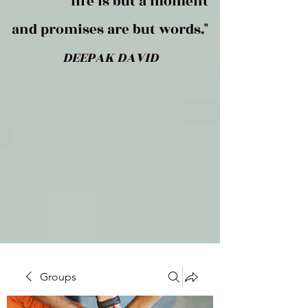
life is but a moment
and promises are but words."
DEEPAK DAVID
Groups